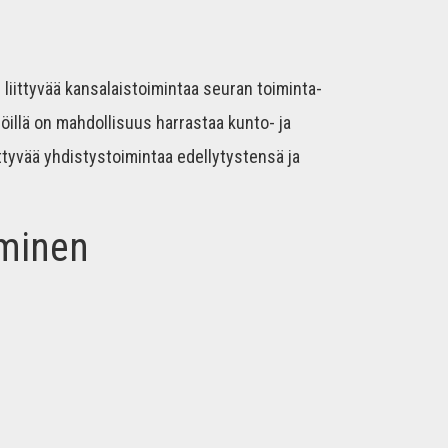
 liittyvää kansalaistoimintaa seuran toiminta-
ilöillä on mahdollisuus harrastaa kunto- ja
liittyvää yhdistystoimintaa edellytystensä ja
aminen