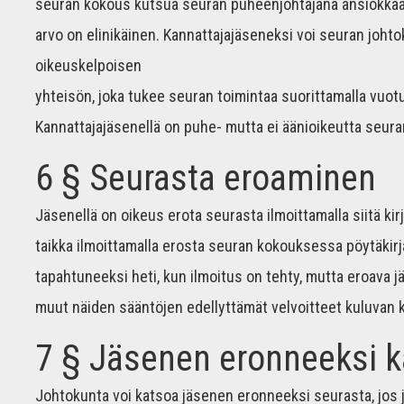
seuran kokous kutsua seuran puheenjohtajana ansiokkaa
arvo on elinikäinen. Kannattajajäseneksi voi seuran johto
oikeuskelpoisen
yhteisön, joka tukee seuran toimintaa suorittamalla vuot
Kannattajajäsenellä on puhe- mutta ei äänioikeutta seur
6 § Seurasta eroaminen
Jäsenellä on oikeus erota seurasta ilmoittamalla siitä kir
taikka ilmoittamalla erosta seuran kokouksessa pöytäkir
tapahtuneeksi heti, kun ilmoitus on tehty, mutta eroava
muut näiden sääntöjen edellyttämät velvoitteet kuluvan 
7 § Jäsenen eronneeksi 
Johtokunta voi katsoa jäsenen eronneeksi seurasta, jos j