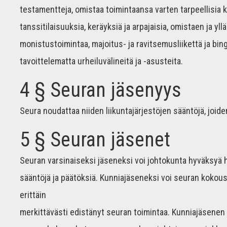
testamentteja, omistaa toimintaansa varten tarpeellisia ki
tanssitilaisuuksia, keräyksiä ja arpajaisia, omistaen ja yll
monistustoimintaa, majoitus- ja ravitsemusliikettä ja bin
tavoittelematta urheiluvälineitä ja -asusteita.
4 § Seuran jäsenyys
Seura noudattaa niiden liikuntajärjestöjen sääntöjä, joid
5 § Seuran jäsenet
Seuran varsinaiseksi jäseneksi voi johtokunta hyväksyä 
sääntöjä ja päätöksiä. Kunniajäseneksi voi seuran kokou
erittäin
merkittävästi edistänyt seuran toimintaa. Kunniajäsenen 