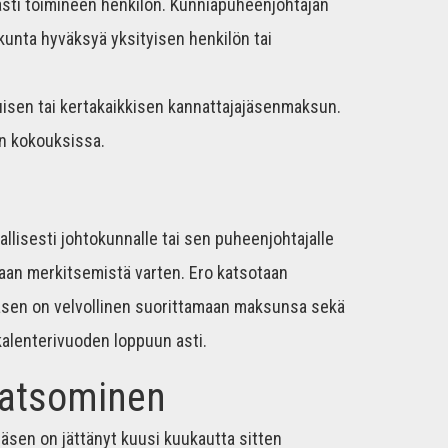
sti toimineen henkilön. Kunniapuheenjohtajan
kunta hyväksyä yksityisen henkilön tai
uisen tai kertakaikkisen kannattajajäsenmaksun.
an kokouksissa.
jallisesti johtokunnalle tai sen puheenjohtajalle
jaan merkitsemistä varten. Ero katsotaan
 jäsen on velvollinen suorittamaan maksunsa sekä
kalenterivuoden loppuun asti.
katsominen
äsen on jättänyt kuusi kuukautta sitten