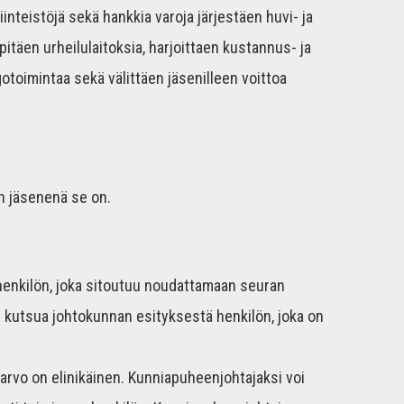
inteistöjä sekä hankkia varoja järjestäen huvi- ja
äpitäen urheilulaitoksia, harjoittaen kustannus- ja
gotoimintaa sekä välittäen jäsenilleen voittoa
en jäsenenä se on.
henkilön, joka sitoutuu noudattamaan seuran
s kutsua johtokunnan esityksestä henkilön, joka on
arvo on elinikäinen. Kunniapuheenjohtajaksi voi