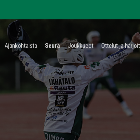
Ajankohtaista
Seura
Joukkueet
Ottelut ja harjoi