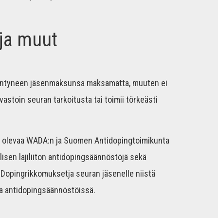
ja muut
rääntyneen jäsenmaksunsa maksamatta, muuten ei
vastoin seuran tarkoitusta tai toimii törkeästi
a olevaa WADA:n ja Suomen Antidopingtoimikunta
isen lajiliiton antidopingsäännöstöjä sekä
Dopingrikkomuksetja seuran jäsenelle niistä
a antidopingsäännöstöissä.