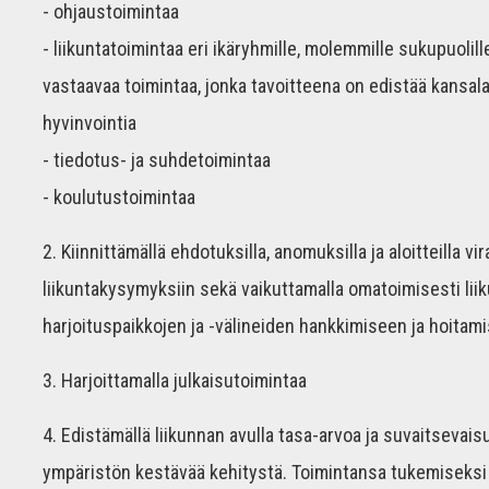
- ohjaustoimintaa
- liikuntatoimintaa eri ikäryhmille, molemmille sukupuolille
vastaavaa toimintaa, jonka tavoitteena on edistää kansala
hyvinvointia
- tiedotus- ja suhdetoimintaa
- koulutustoimintaa
2. Kiinnittämällä ehdotuksilla, anomuksilla ja aloitteilla
liikuntakysymyksiin sekä vaikuttamalla omatoimisesti lii
harjoituspaikkojen ja -välineiden hankkimiseen ja hoitam
3. Harjoittamalla julkaisutoimintaa
4. Edistämällä liikunnan avulla tasa-arvoa ja suvaitsevai
ympäristön kestävää kehitystä. Toimintansa tukemiseksi s