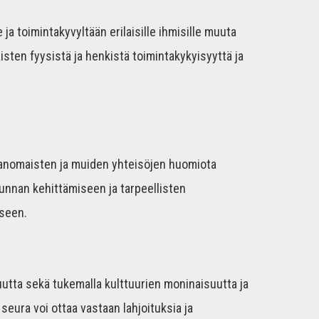
 ja toimintakyvyltään erilaisille ihmisille muuta
isten fyysistä ja henkistä toimintakykyisyyttä ja
 viranomaisten ja muiden yhteisöjen huomiota
kunnan kehittämiseen ja tarpeellisten
iseen.
suutta sekä tukemalla kulttuurien moninaisuutta ja
eura voi ottaa vastaan lahjoituksia ja