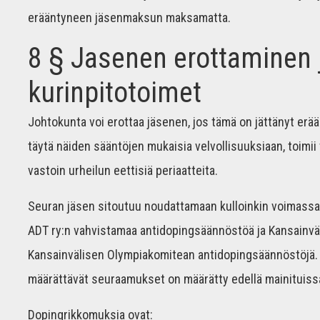
erääntyneen jäsenmaksun maksamatta.
8 § Jasenen erottaminen 
kurinpitotoimet
Johtokunta voi erottaa jäsenen, jos tämä on jättänyt e
täytä näiden sääntöjen mukaisia velvollisuuksiaan, toimii 
vastoin urheilun eettisiä periaatteita.
Seuran jäsen sitoutuu noudattamaan kulloinkin voimass
ADT ry:n vahvistamaa antidopingsäännöstöä ja Kansainväl
Kansainvälisen Olympiakomitean antidopingsäännöstöjä. 
määrättävät seuraamukset on määrätty edellä mainituiss
Dopingrikkomuksia ovat: