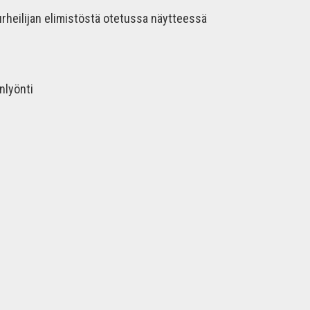
 urheilijan elimistöstä otetussa näytteessä
nlyönti